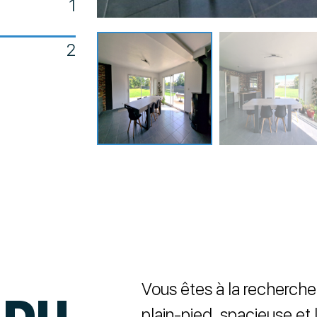
1
2
Vous êtes à la recherche
 DU
plain-pied, spacieuse e