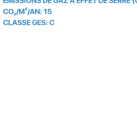
EMISSIONS DE GAZ À EFFET DE SERRE (
CO₂/M²/AN:
15
CLASSE GES:
C