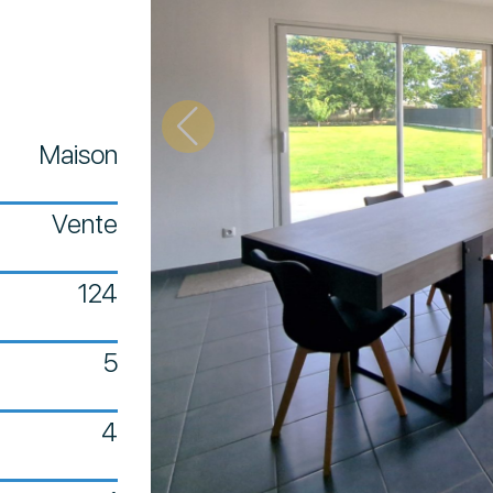
Maison
Vente
124
5
4