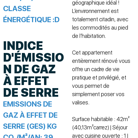
géographique idéal !
CLASSE
L’environnement est
ÉNERGÉTIQUE :
D
totalement citadin, avec
les commodités au pied
de l’habitation.
INDICE
Cet appartement
D'ÉMISSIO
entièrement rénové vous
N DE GAZ
offre un cadre de vie
À EFFET
pratique et privilégié, et
vous permet de
DE SERRE
simplement poser vos
valises.
EMISSIONS DE
GAZ À EFFET DE
Surface habitable : 42m²
SERRE (GES) KG
(40,13m²carrez) | Séjour
avec cuisine ouverte : 1 |
CO₂/M²/AN:
39