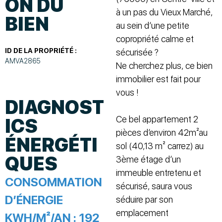
ON DU
à un pas du Vieux Marché,
BIEN
au sein d’une petite
copropriété calme et
ID DE LA PROPRIÉTÉ :
sécurisée ?
AMVA2865
Ne cherchez plus, ce bien
immobilier est fait pour
vous !
DIAGNOST
Ce bel appartement 2
ICS
pièces d’environ 42m²au
ÉNERGÉTI
sol (40,13 m² carrez) au
QUES
3ème étage d’un
immeuble entretenu et
CONSOMMATION
sécurisé, saura vous
D’ÉNERGIE
séduire par son
emplacement
KWH/M²/AN :
192