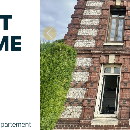
T
ME
partement