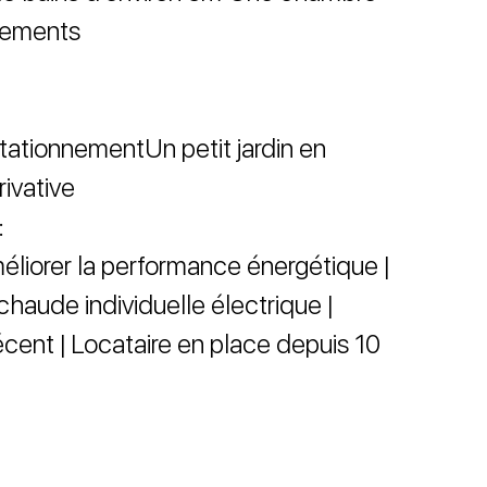
gements
ationnementUn petit jardin en
rivative
:
méliorer la performance énergétique |
chaude individuelle électrique |
ent | Locataire en place depuis 10
6