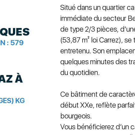
Situé dans un quartier cal
immédiate du secteur Be
de type 2/3 pièces, d’une
IQUES
(53,87 m² loi Carrez), se
N :
579
entretenu. Son emplacem
quelques minutes des t
du quotidien.
AZ À
Ce bâtiment de caractère,
GES) KG
début XXe, reflète parfai
bourgeois.
Vous bénéficierez d’un c