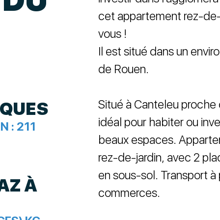
cet appartement rez-de-j
vous !
Il est situé dans un env
de Rouen.
Situé à Canteleu proche
IQUES
idéal pour habiter ou inves
N :
211
beaux espaces. Appartem
rez-de-jardin, avec 2 pla
en sous-sol. Transport à
AZ À
commerces.