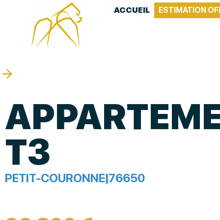
ACCUEIL
ESTIMATION OF
APPARTEM
T3
PETIT-COURONNE
|
76650