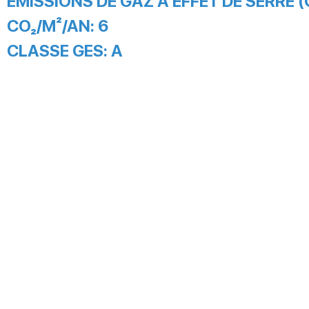
EMISSIONS DE GAZ À EFFET DE SERRE (
CO₂/M²/AN:
6
CLASSE GES:
A