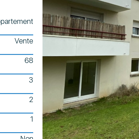
partement
Vente
68
3
2
1
Non