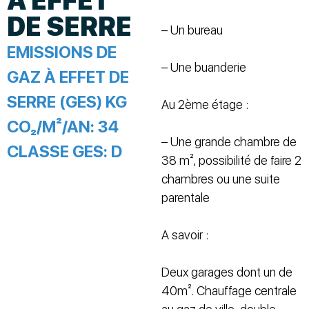
À EFFET
DE SERRE
– Un bureau
EMISSIONS DE
– Une buanderie
GAZ À EFFET DE
SERRE (GES) KG
Au 2ème étage :
CO₂/M²/AN:
34
– Une grande chambre de
CLASSE GES:
D
38 m², possibilité de faire 2
chambres ou une suite
parentale
A savoir :
Deux garages dont un de
40m². Chauffage centrale