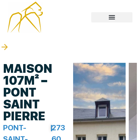
MAISON
107M² –
PONT
SAINT
PIERRE
PONT-
|
273
SAINT-
60