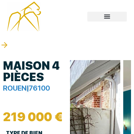
MAISON 4
PIÈCES
ROUEN
|
76100
219 000 €
TYPE DE BIEN