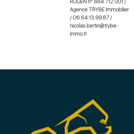
ROUEN n° 884 712 001 /
Agence TRYBE Immobilier
/ O6.64.13.99.87 /
nicolas.bertin@trybe-
immo.fr