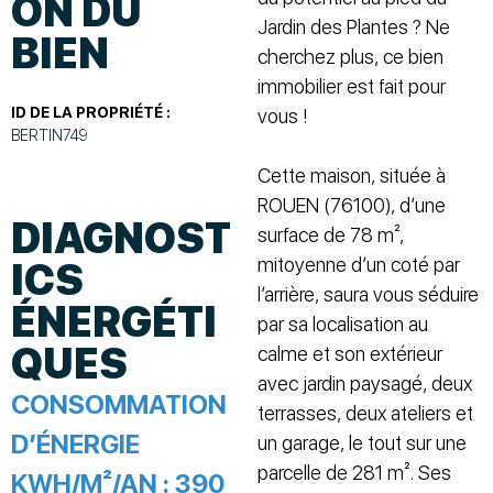
ON DU
Jardin des Plantes ? Ne
BIEN
cherchez plus, ce bien
immobilier est fait pour
ID DE LA PROPRIÉTÉ :
vous !
BERTIN749
Cette maison, située à
ROUEN (76100), d’une
DIAGNOST
surface de 78 m²,
mitoyenne d’un coté par
ICS
l’arrière, saura vous séduire
ÉNERGÉTI
par sa localisation au
QUES
calme et son extérieur
avec jardin paysagé, deux
CONSOMMATION
terrasses, deux ateliers et
D’ÉNERGIE
un garage, le tout sur une
parcelle de 281 m². Ses
KWH/M²/AN :
390