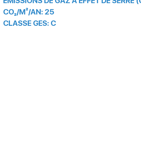
EMISSIONS DE GAZ À EFFET DE SERRE (
CO₂/M²/AN:
25
CLASSE GES:
C