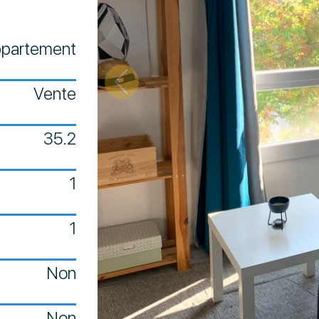
partement
Vente
35.2
1
1
Non
Non