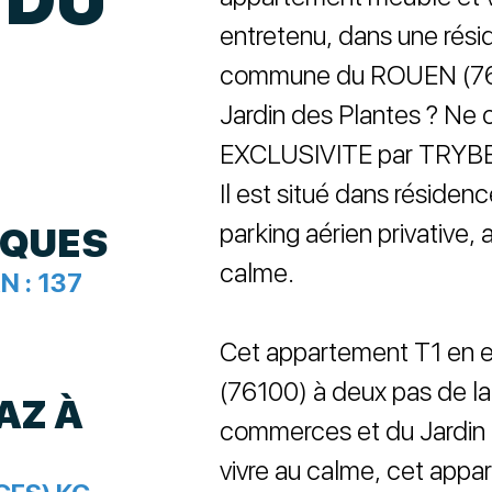
entretenu, dans une rési
commune du ROUEN (7610
Jardin des Plantes ? Ne 
EXCLUSIVITE par TRYBE I
Il est situé dans résiden
parking aérien privative,
IQUES
calme.
N :
137
Cet appartement T1 en e
(76100) à deux pas de la 
AZ À
commerces et du Jardin 
vivre au calme, cet appar