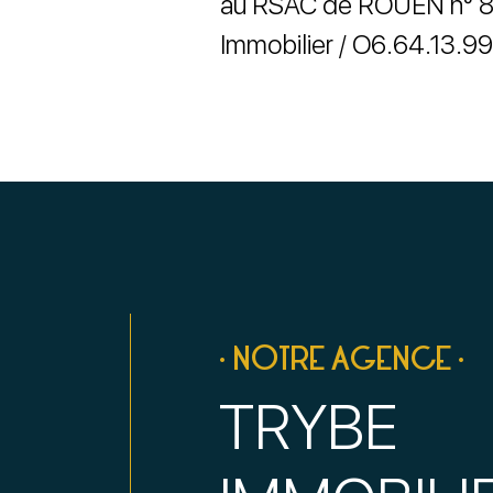
au RSAC de ROUEN n° 8
Immobilier / O6.64.13.99
• NOTRE AGENCE •
TRYBE