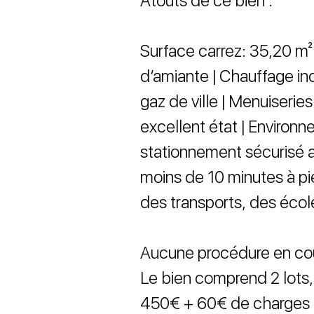
Atouts de ce bien :
Surface carrez: 35,20 m² 
d’amiante | Chauffage in
gaz de ville | Menuiserie
excellent état | Environ
stationnement sécurisé aé
moins de 10 minutes à pi
des transports, des éco
Aucune procédure en co
Le bien comprend 2 lots, 
450€ + 60€ de charges et