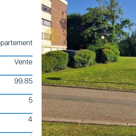
partement
Vente
99.85
5
4