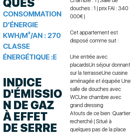
QUES
Chambre : 1 | Salle de
douches : 1 | prix FAI : 340
CONSOMMATION
000€ |
D’ÉNERGIE
Cet appartement est
KWH/M²/AN :
270
disposé comme suit :
CLASSE
ÉNERGÉTIQUE :
E
Une entrée avec
placardsUn séjour donnant
sur la terrasseUne cuisine
INDICE
aménagée et équipée Une
salle de douches avec
D'ÉMISSIO
WCUne chambre avec
N DE GAZ
grand dressing
À EFFET
Atouts de ce bien :Quartier
recherché | Situé à
DE SERRE
quelques pas de la place