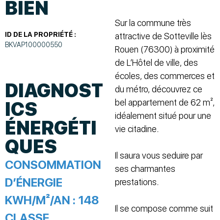
BIEN
Sur la commune très
ID DE LA PROPRIÉTÉ :
attractive de Sotteville lès
BKVAP100000550
Rouen (76300) à proximité
de L’Hôtel de ville, des
écoles, des commerces et
DIAGNOST
du métro, découvrez ce
bel appartement de 62 m²,
ICS
idéalement situé pour une
ÉNERGÉTI
vie citadine.
QUES
Il saura vous seduire par
CONSOMMATION
ses charmantes
D’ÉNERGIE
prestations.
KWH/M²/AN :
148
Il se compose comme suit
CLASSE