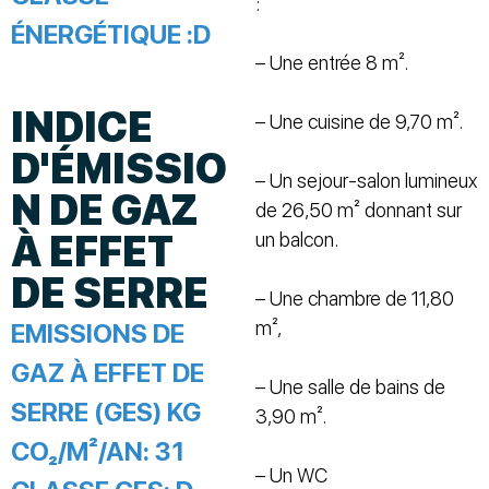
:
ÉNERGÉTIQUE :
D
– Une entrée 8 m².
INDICE
– Une cuisine de 9,70 m².
D'ÉMISSIO
– Un sejour-salon lumineux
N DE GAZ
de 26,50 m² donnant sur
À EFFET
un balcon.
DE SERRE
– Une chambre de 11,80
m²,
EMISSIONS DE
GAZ À EFFET DE
– Une salle de bains de
SERRE (GES) KG
3,90 m².
CO₂/M²/AN:
31
– Un WC