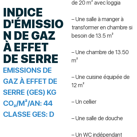
de 20 m² avec loggia
INDICE
– Une salle à manger à
D'ÉMISSIO
transformer en chambre si
N DE GAZ
besoin de 13.5 m²
À EFFET
– Une chambre de 13.50
DE SERRE
m²
EMISSIONS DE
– Une cuisine équipée de
GAZ À EFFET DE
12 m²
SERRE (GES) KG
– Un cellier
CO₂/M²/AN:
44
CLASSE GES:
D
– Une salle de douche
– Un WC indépendant