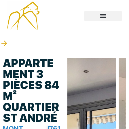
APPARTE
MENT 3
PIÈCES 84
M²
QUARTIER
ST ANDRÉ
MONT-
|
761