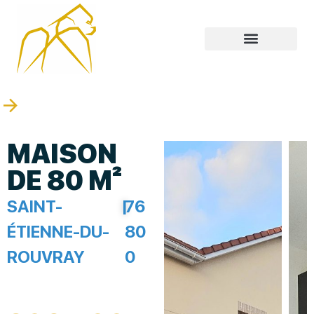
MAISON
DE 80 M²
SAINT-
|
76
ÉTIENNE-DU-
80
ROUVRAY
0