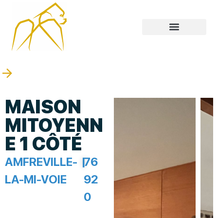
MAISON
MITOYENN
E 1 CÔTÉ
AMFREVILLE-
|
76
LA-MI-VOIE
92
0