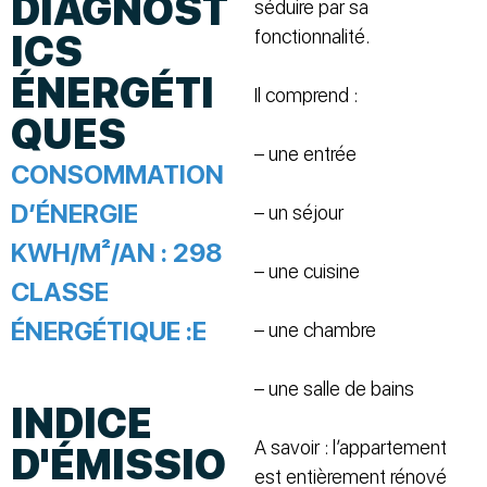
DIAGNOST
séduire par sa
fonctionnalité.
ICS
ÉNERGÉTI
Il comprend :
QUES
– une entrée
CONSOMMATION
D’ÉNERGIE
– un séjour
KWH/M²/AN :
298
– une cuisine
CLASSE
ÉNERGÉTIQUE :
E
– une chambre
– une salle de bains
INDICE
A savoir : l’appartement
D'ÉMISSIO
est entièrement rénové