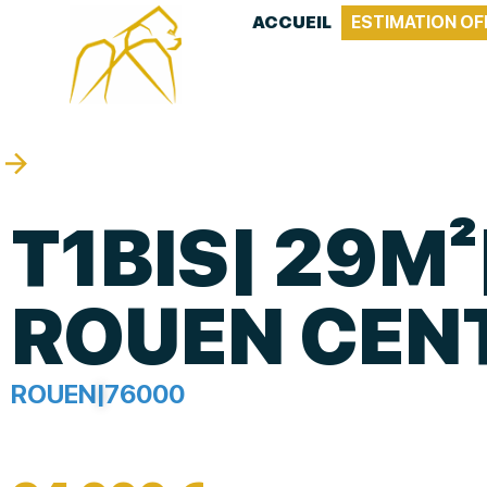
ACCUEIL
ESTIMATION OF
T1BIS| 29M²
ROUEN CEN
ROUEN
|
76000