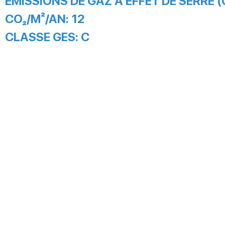
EMISSIONS DE GAZ À EFFET DE SERRE (
CO₂/M²/AN:
12
CLASSE GES:
C