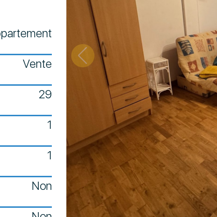
partement
Vente
29
1
1
Non
Non