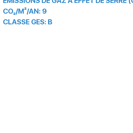
EMISSIONS DE GAZ À EFFET DE SERRE (
CO₂/M²/AN:
9
CLASSE GES:
B