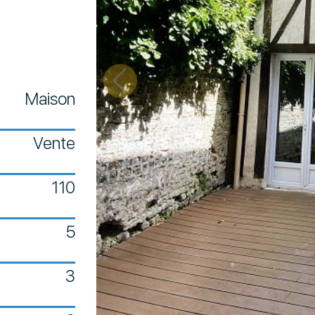
Maison
Vente
110
5
3