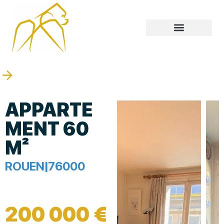
APPARTE
MENT 60
M²
ROUEN
|
76000
200 000 €