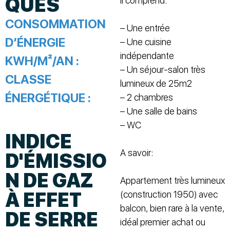
QUES
Il comprend:
CONSOMMATION
– Une entrée
D’ÉNERGIE
– Une cuisine
indépendante
KWH/M²/AN :
– Un séjour-salon très
CLASSE
lumineux de 25m2
ÉNERGÉTIQUE :
– 2 chambres
– Une salle de bains
– WC
INDICE
A savoir:
D'ÉMISSIO
N DE GAZ
Appartement très lumineux
À EFFET
(construction 1950) avec
balcon, bien rare à la vente,
DE SERRE
idéal premier achat ou