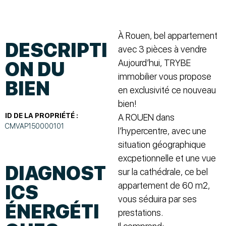
À Rouen, bel appartement
DESCRIPTI
avec 3 pièces à vendre
Aujourd’hui, TRYBE
ON DU
immobilier vous propose
BIEN
en exclusivité ce nouveau
bien!
ID DE LA PROPRIÉTÉ :
A ROUEN dans
CMVAP150000101
l’hypercentre, avec une
situation géographique
excpetionnelle et une vue
DIAGNOST
sur la cathédrale, ce bel
appartement de 60 m2,
ICS
vous séduira par ses
ÉNERGÉTI
prestations.