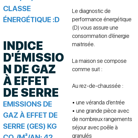
CLASSE
Le diagnostic de
ÉNERGÉTIQUE :
D
performance énergétique
(D) vous assure une
consommation d’énergie
INDICE
maitrisée.
D'ÉMISSIO
La maison se compose
N DE GAZ
comme suit :
À EFFET
Au rez-de-chaussée :
DE SERRE
• une véranda d’entrée
EMISSIONS DE
• une grande pièce avec
GAZ À EFFET DE
de nombreux rangements
SERRE (GES) KG
séjour avec poêle à
granulés
CO₂/M²/AN:
42