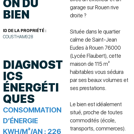
ON DU
garage sur Rouen rive
BIEN
droite ?
ID DE LA PROPRIÉTÉ :
Située dans le quartier
COUSTHAM928
calme de Saint-Jean
Eudes à Rouen 76000
(Lycée Flaubert), cette
DIAGNOST
maison de 115 m²
habitables vous séduira
ICS
par ses beaux volumes et
ÉNERGÉTI
ses prestations.
QUES
Le bien est idéalement
CONSOMMATION
situé, proche de toutes
D’ÉNERGIE
commodités (école,
transports, commerces).
KWH/M²/AN :
226