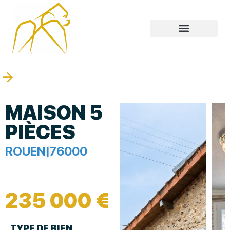
MAISON 5
PIÈCES
ROUEN
|
76000
235 000 €
TYPE DE BIEN