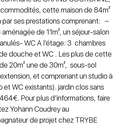
es commodités, cette maison de 84m²
a par ses prestations comprenant: –
e aménagée de 11m², un séjour-salon
ranulés- WC A l’étage: 3 chambres
de douche et WC . Les plus de cette
e de 20m² une de 30m², sous-sol
extension, et comprenant un studio à
o et WC existants). jardin clos sans
1464€. Pour plus d’informations, faire
ctez Yohann Coudrey au
agnateur de projet chez TRYBE