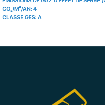
EMISSIONS DE GAZ À EFFET DE SERRE (
CO₂/M²/AN:
4
CLASSE GES:
A