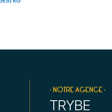
GES) KG
• NOTRE AGENCE •
TRYBE