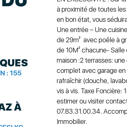
à proximité de toutes l
en bon état, vous séduir
Une entrée – Une cuisin
de 29m² avec poêle à g
de 10M² chacune- Salle 
maison :2 terrasses: un
IQUES
complet avec garage en 
N :
155
rafraîchir (douche, lavab
vis à vis. Taxe Foncière: 
estimer ou visiter conta
AZ À
07.83.31.00.34. Accomp
Immobilier.