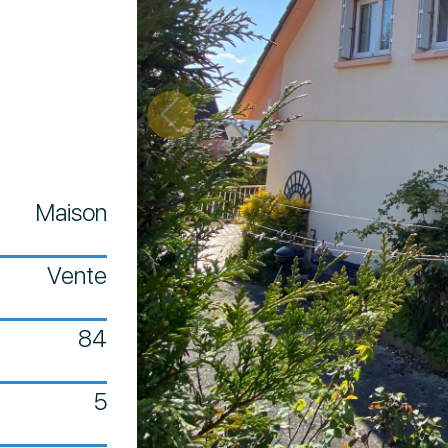
Maison
Vente
84
5