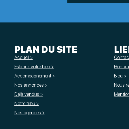
PLAN DU SITE
LI
Accueil >
Contac
Estimez votre bien >
Honorai
Accompagnement >
Blog >
Nos annonces >
Nous re
Déjà vendus >
Mention
Notre tribu >
Nos agences >