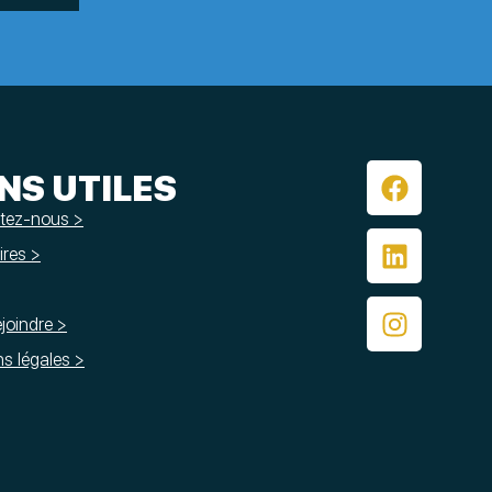
ENS UTILES
tez-nous >
res >
joindre >
s légales >