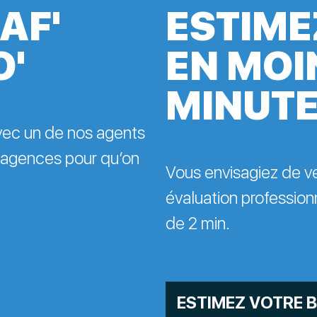
AF'
ESTIME
O'
EN MOI
MINUT
avec un de nos agents
 agences pour qu’on
Vous envisagiez de v
évaluation professionn
de 2 min.
ESTIMEZ VOTRE B