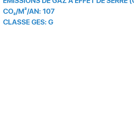
EMISSIONS DE GAZ À EFFET DE SERRE (
CO₂/M²/AN:
107
CLASSE GES:
G