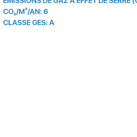
EMISSIONS DE GAZ À EFFET DE SERRE (
CO₂/M²/AN:
6
CLASSE GES:
A