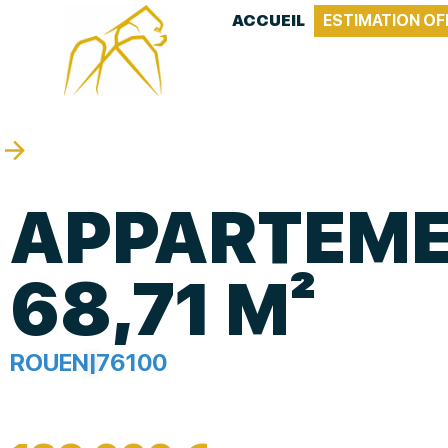
ACCUEIL
ESTIMATION OF
APPARTEM
68,71 M²
ROUEN
|
76100