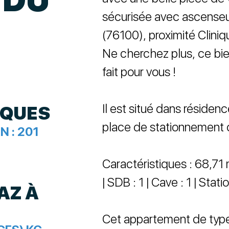
sécurisée avec ascense
(76100), proximité Cliniq
Ne cherchez plus, ce bi
fait pour vous !
Il est situé dans résiden
IQUES
place de stationnement d
N :
201
Caractéristiques : 68,71 m
| SDB : 1 | Cave : 1 | Stat
AZ À
Cet appartement de typ