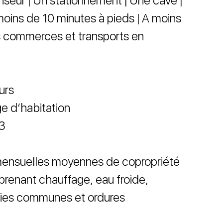
nseur | Un stationnement | Une cave |
 moins de 10 minutes à pieds | A moins
s commerces et transports en
urs
ge d’habitation
 3
mensuelles moyennes de copropriété
renant chauffage, eau froide,
rties communes et ordures