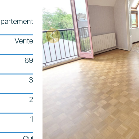
partement
Vente
69
3
2
1
Oui