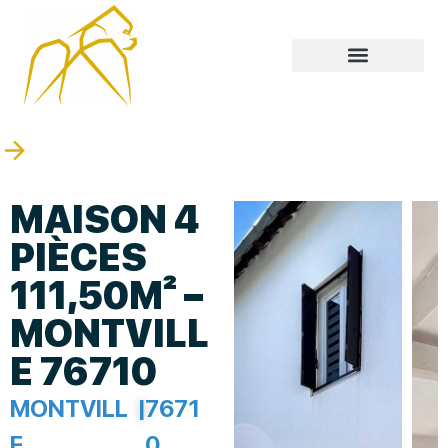
MAISON 4
PIÈCES
111,50M² –
MONTVILL
E 76710
MONTVILL
|
7671
E
0