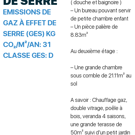
DE SERRE
( douche et baignoire )
– Un bureau pouvant servir
EMISSIONS DE
de petite chambre enfant
GAZ À EFFET DE
– Un pièce palière de
SERRE (GES) KG
8.83m²
CO₂/M²/AN:
31
Au deuxième étage :
CLASSE GES:
D
– Une grande chambre
sous comble de 21.11m² au
sol
A savoir : Chauffage gaz,
double vitrage, poêle à
bois, veranda 4 saisons,
une grande terasse de
50m² suivi d’un petit jardin