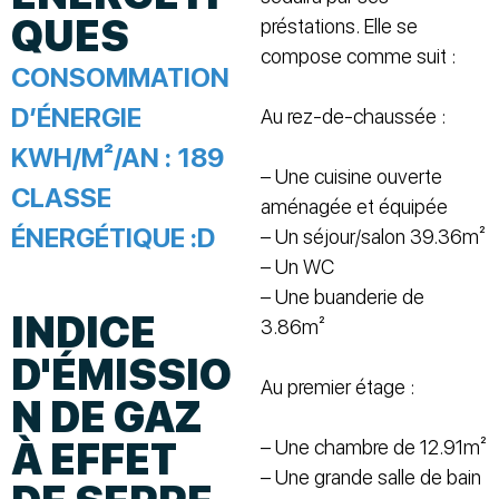
QUES
préstations. Elle se
compose comme suit :
CONSOMMATION
D’ÉNERGIE
Au rez-de-chaussée :
KWH/M²/AN :
189
– Une cuisine ouverte
CLASSE
aménagée et équipée
ÉNERGÉTIQUE :
D
– Un séjour/salon 39.36m²
– Un WC
– Une buanderie de
INDICE
3.86m²
D'ÉMISSIO
Au premier étage :
N DE GAZ
À EFFET
– Une chambre de 12.91m²
– Une grande salle de bain