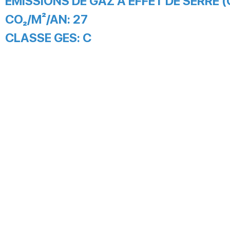
EMISSIONS DE GAZ À EFFET DE SERRE (
CO₂/M²/AN:
27
CLASSE GES:
C