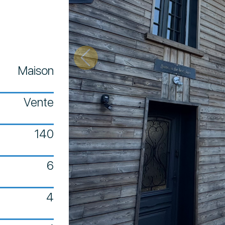
Maison
Vente
140
6
4