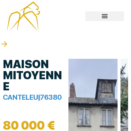
MAISON
MITOYENN
E
CANTELEU
|
76380
80 000 €