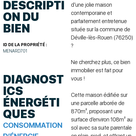
DESCRIPTI
d’une jolie maison
contemporaine et
ON DU
parfaitement entretenue
BIEN
située sur la commune de
Déville-lès-Rouen (76250)
ID DE LA PROPRIÉTÉ :
?
MENARD701
Ne cherchez plus, ce bien
immobilier est fait pour
DIAGNOST
vous !
ICS
Cette maison édifiée sur
ÉNERGÉTI
une parcelle arborée de
QUES
870m², proposant une
surface d’environ 108m² au
CONSOMMATION
sol avec sa suite parentale
en plain-pied, et offrant un