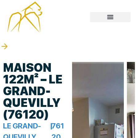
MAISON
122M² – LE
GRAND-
QUEVILLY
(76120)
LE GRAND-
|
761
QUEVILLY
20