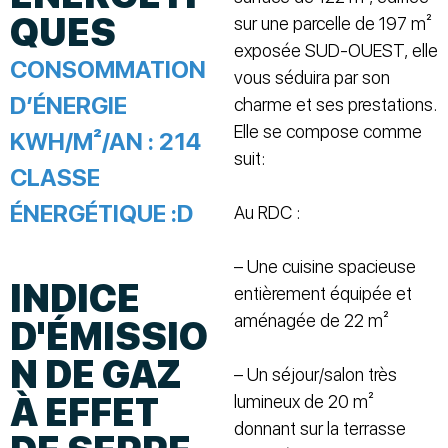
QUES
sur une parcelle de 197 m²
exposée SUD-OUEST, elle
CONSOMMATION
vous séduira par son
D’ÉNERGIE
charme et ses prestations.
Elle se compose comme
KWH/M²/AN :
214
suit:
CLASSE
ÉNERGÉTIQUE :
D
Au RDC :
– Une cuisine spacieuse
INDICE
entièrement équipée et
aménagée de 22 m²
D'ÉMISSIO
N DE GAZ
– Un séjour/salon très
À EFFET
lumineux de 20 m²
donnant sur la terrasse