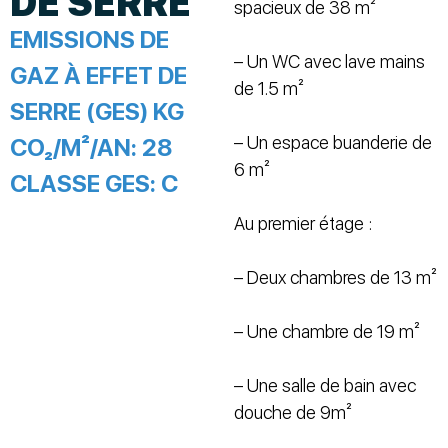
DE SERRE
spacieux de 38 m²
EMISSIONS DE
– Un WC avec lave mains
GAZ À EFFET DE
de 1.5 m²
SERRE (GES) KG
– Un espace buanderie de
CO₂/M²/AN:
28
6 m²
CLASSE GES:
C
Au premier étage :
– Deux chambres de 13 m²
– Une chambre de 19 m²
– Une salle de bain avec
douche de 9m²