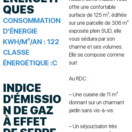
QUES
offre une confortable
surface de 125 m², édifiée
CONSOMMATION
sur une parcelle de 306 m²
D’ÉNERGIE
exposée plein SUD, elle
vous séduira par son
KWH/M²/AN :
122
charme et ses volumes.
CLASSE
Elle se compose comme
ÉNERGÉTIQUE :
C
suit:
Au RDC :
INDICE
– Une cuisine de 11 m²
D'ÉMISSIO
donnant sur un charmant
N DE GAZ
jardin sans vis-à-vis
À EFFET
– Un séjour/salon très