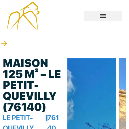
MAISON
125 M² – LE
PETIT-
QUEVILLY
(76140)
LE PETIT-
|
761
QUEVILLY
40