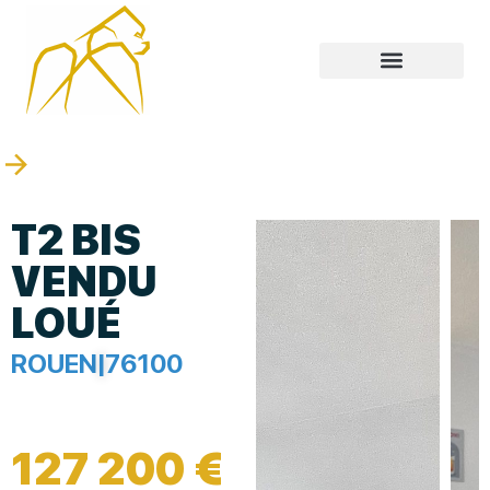
T2 BIS
VENDU
LOUÉ
ROUEN
|
76100
127 200 €