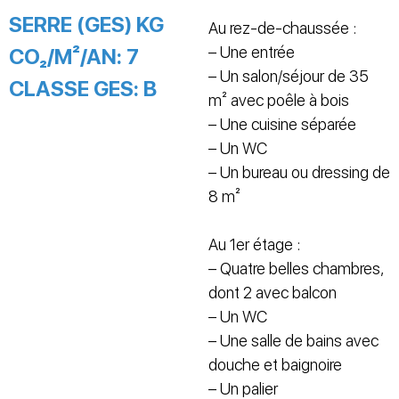
SERRE (GES) KG
Au rez-de-chaussée :
– Une entrée
CO₂/M²/AN:
7
– Un salon/séjour de 35
CLASSE GES:
B
m² avec poêle à bois
– Une cuisine séparée
– Un WC
– Un bureau ou dressing de
8 m²
Au 1er étage :
– Quatre belles chambres,
dont 2 avec balcon
– Un WC
– Une salle de bains avec
douche et baignoire
– Un palier