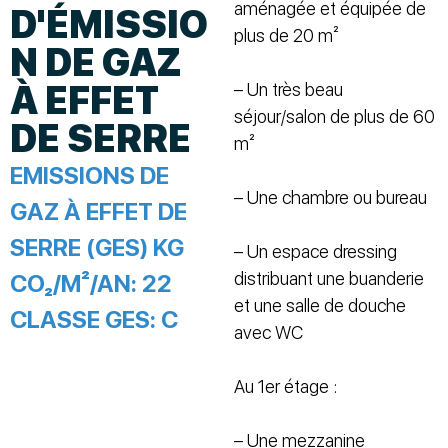
aménagée et équipée de
D'ÉMISSIO
plus de 20 m²
N DE GAZ
À EFFET
– Un très beau
séjour/salon de plus de 60
DE SERRE
m²
EMISSIONS DE
– Une chambre ou bureau
GAZ À EFFET DE
SERRE (GES) KG
– Un espace dressing
distribuant une buanderie
CO₂/M²/AN:
22
et une salle de douche
CLASSE GES:
C
avec WC
Au 1er étage :
– Une mezzanine