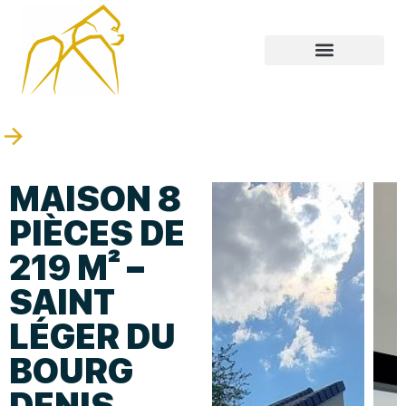
MAISON 8
PIÈCES DE
219 M² –
SAINT
LÉGER DU
BOURG
DENIS