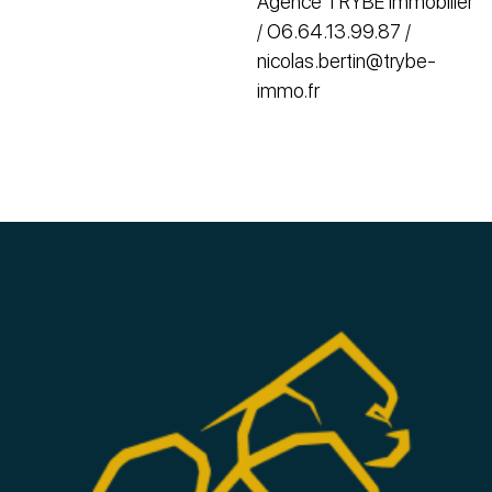
Agence TRYBE Immobilier
/ O6.64.13.99.87 /
nicolas.bertin@trybe-
immo.fr