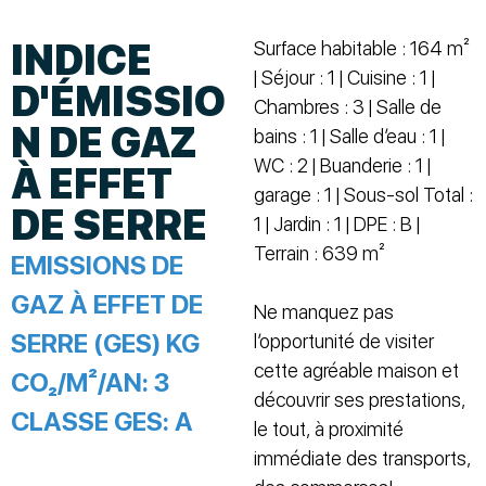
INDICE
Surface habitable : 164 m²
| Séjour : 1 | Cuisine : 1 |
D'ÉMISSIO
Chambres : 3 | Salle de
N DE GAZ
bains : 1 | Salle d’eau : 1 |
WC : 2 | Buanderie : 1 |
À EFFET
garage : 1 | Sous-sol Total :
DE SERRE
1 | Jardin : 1 | DPE : B |
Terrain : 639 m²
EMISSIONS DE
GAZ À EFFET DE
Ne manquez pas
SERRE (GES) KG
l’opportunité de visiter
cette agréable maison et
CO₂/M²/AN:
3
découvrir ses prestations,
CLASSE GES:
A
le tout, à proximité
immédiate des transports,