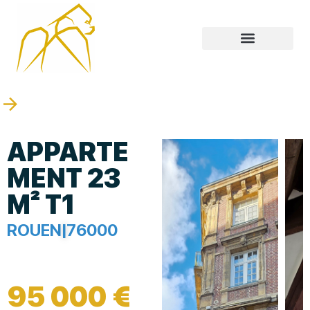
APPARTE
MENT 23
M² T1
ROUEN
|
76000
95 000 €