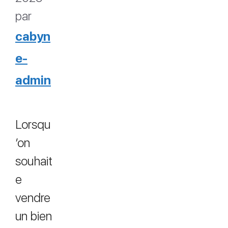
par
cabyn
e-
admin
Lorsqu
’on
souhait
e
vendre
un bien