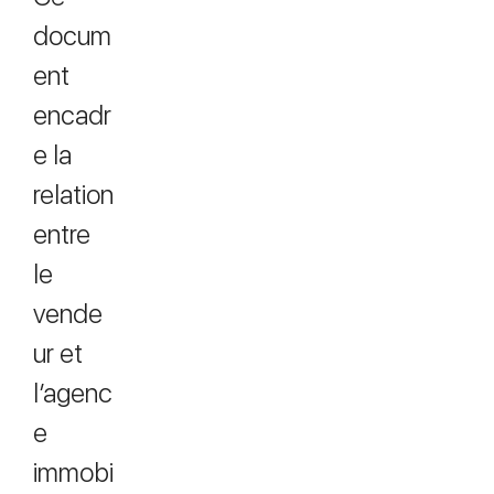
docum
ent
encadr
e la
relation
entre
le
vende
ur et
l’agenc
e
immobi