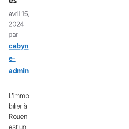
es
avril 15,
2024
par
cabyn
e-
admin
L’immo
bilier à
Rouen
est un