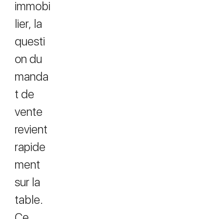
immobi
lier, la
questi
on du
manda
t de
vente
revient
rapide
ment
sur la
table.
Ce