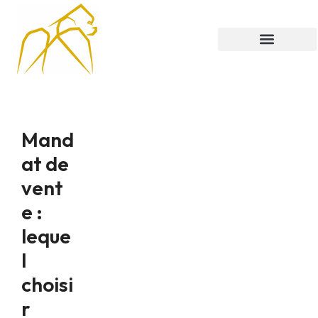
CABYNE-ADMIN
Mand
at de
vent
e :
leque
l
choisi
r