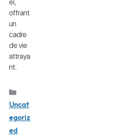
el,
offrant
un
cadre
de vie
attraya
nt.
Uncat
egoriz
ed