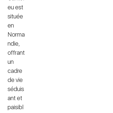
eu est
située
en
Norma
ndie,
offrant
un
cadre
de vie
séduis
ant et
paisibl