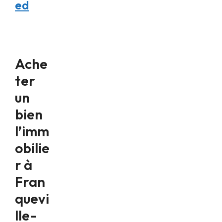
ed
Ache
ter
un
bien
l’imm
obilie
r à
Fran
quevi
lle-