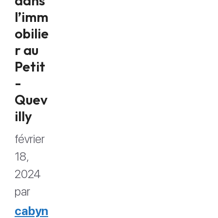
dans
l’imm
obilie
r au
Petit
-
Quev
illy
février
18,
2024
par
cabyn