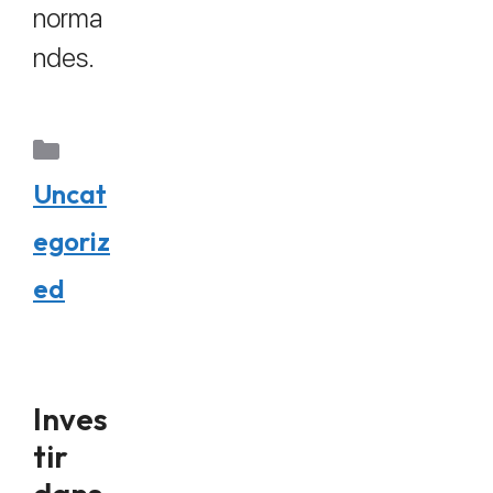
norma
ndes.
Uncat
egoriz
ed
Inves
tir