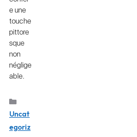
e une
touche
pittore
sque
non
néglige
able.
Uncat
egoriz