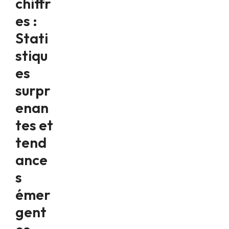
chiffr
es :
Stati
stiqu
es
surpr
enan
tes et
tend
ance
s
émer
gent