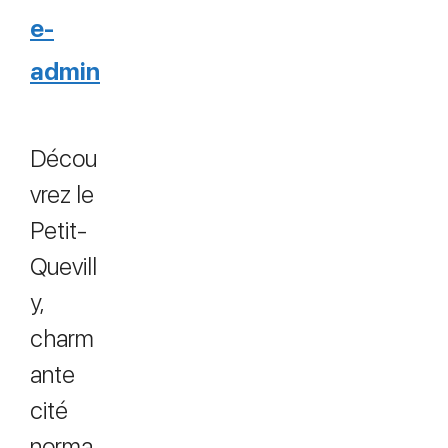
e-
admin
Décou
vrez le
Petit-
Quevill
y,
charm
ante
cité
norma