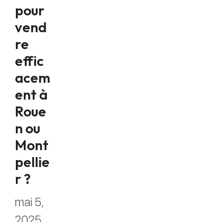
pour
vend
re
effic
acem
ent à
Roue
n ou
Mont
pellie
r ?
mai 5,
2025