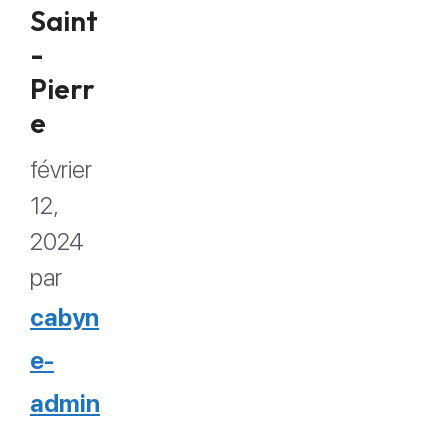
Saint
-
Pierr
e
février
12,
2024
par
cabyn
e-
admin